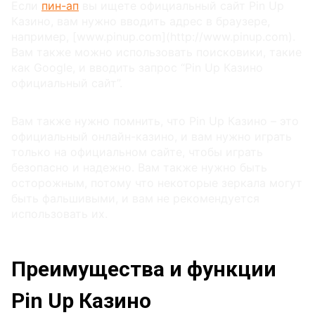
Если
пин-ап
вы ищете официальный сайт Pin Up
Казино, вам нужно вводить адрес в браузере,
например, [www.pinup.com](http://www.pinup.com).
Вам также можно использовать поисковики, такие
как Google, и вводить запрос “Pin Up Казино
официальный сайт”.
Вам также нужно помнить, что Pin Up Казино – это
официальный онлайн-казино, и вам нужно играть
только на официальном сайте, чтобы играть
безопасно и надежно. Вам также нужно быть
осторожным, потому что некоторые зеркала могут
быть фальшивыми, и вам не рекомендуется
использовать их.
Преимущества и функции
Pin Up Казино