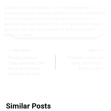
В целом, Pin Up Казино – это современное и
инновационное онлайн-казино, которое предлагает
игрокам широкий спектр развлекательных и
финансовых возможностей. Его преимущества и
функции делают его одним из лучших онлайн-
казино в мире.
PREVIOUS
NEXT
Вавада Казино
Nouveau casino en
Официальный Сайт –
ligne en France –
Вход на Рабочее
Service client
Зеркало Vavada
Similar Posts