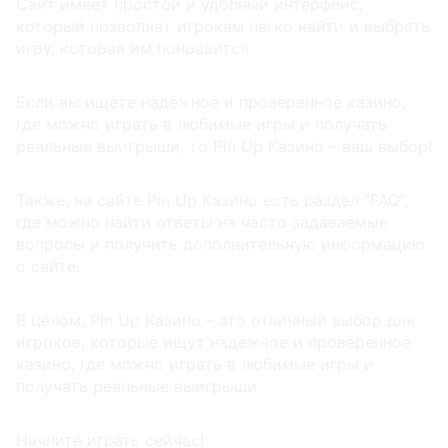
Сайт имеет простой и удобный интерфейс,
который позволяет игрокам легко найти и выбрать
игру, которая им понравится.
Если вы ищете надежное и проверенное казино,
где можно играть в любимые игры и получать
реальные выигрыши, то Pin Up Казино – ваш выбор!
Также, на сайте Pin Up Казино есть раздел “FAQ”,
где можно найти ответы на часто задаваемые
вопросы и получить дополнительную информацию
о сайте.
В целом, Pin Up Казино – это отличный выбор для
игроков, которые ищут надежное и проверенное
казино, где можно играть в любимые игры и
получать реальные выигрыши.
Начните играть сейчас!