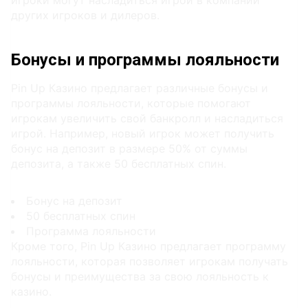
игроки могут насладиться игрой в компании
других игроков и дилеров.
Бонусы и программы лояльности
Pin Up Казино предлагает различные бонусы и
программы лояльности, которые помогают
игрокам увеличить свой банкролл и насладиться
игрой. Например, новый игрок может получить
бонус на депозит в размере 50% от суммы
депозита, а также 50 бесплатных спин.
Бонус на депозит
50 бесплатных спин
Программа лояльности
Кроме того, Pin Up Казино предлагает программу
лояльности, которая позволяет игрокам получать
бонусы и преимущества за свою лояльность к
казино.