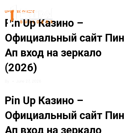
UNCATEGORIZED
Pin Up Казино –
Официальный сайт Пин
Ап вход на зеркало
(2026)
By
June 27, 2026
Pin Up Казино –
Официальный сайт Пин
Ап вход на зеркало