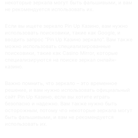
некоторые зеркала могут быть фальшивыми, и вам
не рекомендуется использовать их.
Если вы ищете зеркало Pin Up Казино, вам нужно
использовать поисковики, такие как Google, и
вводить запрос “Pin Up Казино зеркало”. Вам также
можно использовать специализированные
поисковики, такие как Casino Mirror, которые
специализируются на поиске зеркал онлайн-
казино.
Важно помнить, что зеркало – это временное
решение, и вам нужно использовать официальный
сайт Pin Up Казино, если вы хотите играть
безопасно и надежно. Вам также нужно быть
осторожным, потому что некоторые зеркала могут
быть фальшивыми, и вам не рекомендуется
использовать их.