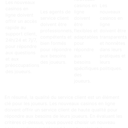
Les nouveaux
casinos en
Les
casinos en
Les agents de
ligne
nouveaux
ligne doivent
service client
doivent
casinos en
offrir un accès
doivent être
être
ligne
rapide au
professionnels,
flexibles et
doivent être
support client,
compétents et
adaptables
transparents
24h/24 et 7j/7,
bien formés
pour
et honnêtes
pour répondre
pour répondre
répondre
dans leurs
aux questions
aux besoins
aux
pratiques et
et aux
des joueurs.
besoins
leurs
préoccupations
spécifiques
politiques.
des joueurs.
des
joueurs.
En résumé, la qualité du service client est un élément
clé pour les joueurs. Les nouveaux casinos en ligne
doivent offrir un service client de haute qualité pour
répondre aux besoins de leurs joueurs. En évaluant les
critères ci-dessus, vous pouvez choisir un nouveau