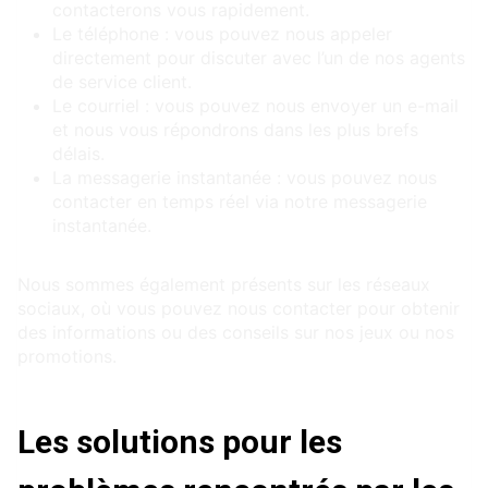
contacterons vous rapidement.
Le téléphone : vous pouvez nous appeler
directement pour discuter avec l’un de nos agents
de service client.
Le courriel : vous pouvez nous envoyer un e-mail
et nous vous répondrons dans les plus brefs
délais.
La messagerie instantanée : vous pouvez nous
contacter en temps réel via notre messagerie
instantanée.
Nous sommes également présents sur les réseaux
sociaux, où vous pouvez nous contacter pour obtenir
des informations ou des conseils sur nos jeux ou nos
promotions.
Les solutions pour les