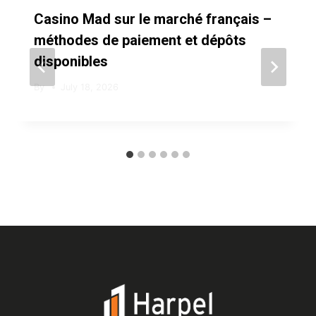
Casino Mad sur le marché français –
méthodes de paiement et dépôts
disponibles
By
July 18, 2026