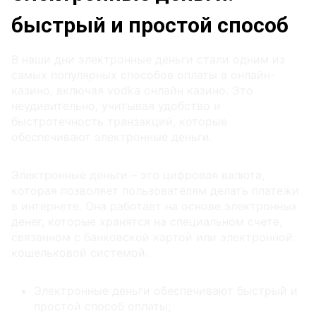
быстрый и простой способ
В наши дни электронные деньги стали одним из
самых популярных способов оплаты в онлайн-
казино, включая vodka онлайн казино. Это
неудивительно, учитывая удобство и
быстротечность транзакций, которые
обеспечивают электронные деньги.
Электронные деньги – это цифровая валюта,
которая позволяет пользователям делать платежи
в интернете. Она работает на основе электронных
денег, которые хранятся на специальном счете,
связанном с банковской картой или электронной
кошельковой системой.
Электронные деньги обеспечивают быстрый и
простой способ оплаты;