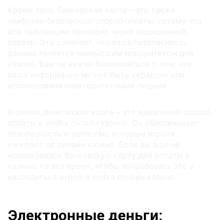
Кроме того, банковская карта – это также
наиболее безопасный способ оплаты, потому что
все транзакции проходят через защищенный
сервер. Это означает, что ваша безопасность
данных является наивысшим приоритетом для
казино. Вам не нужно беспокоиться о том, что
ваша информация может быть украдена или
использована неавторитетными лицами.
В целом, банковская карта – это идеальный способ
оплаты в vodka онлайн казино. Он обеспечивает
безопасность и удобство, которые игроки
ожидают от онлайн казино. Если вы еще не
использовали банковскую карту для оплаты в
казино, то это время, чтобы попробовать это и
насладиться игрой в vodka онлайн казино.
Электронные деньги: