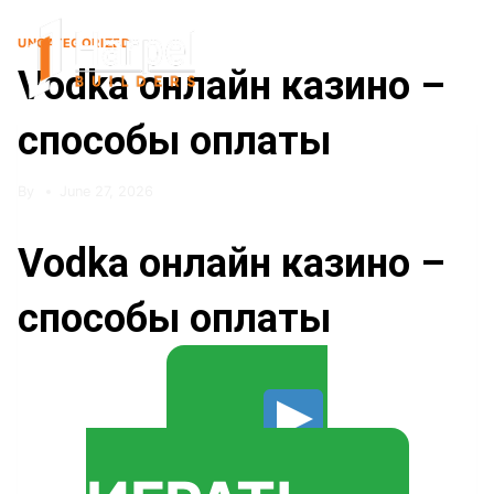
UNCATEGORIZED
Vodka онлайн казино –
способы оплаты
By
June 27, 2026
Vodka онлайн казино –
способы оплаты