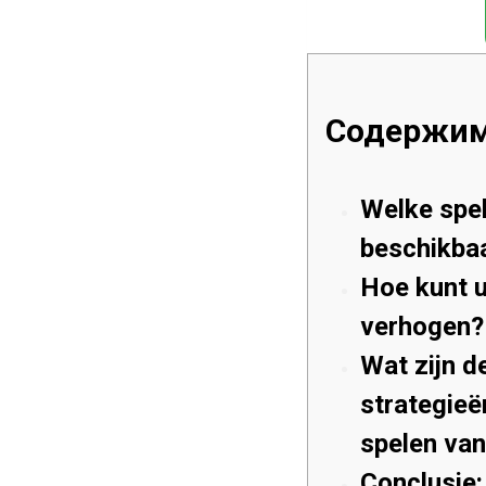
Содержи
Welke spel
beschikba
Hoe kunt 
verhogen?
Wat zijn d
strategieë
spelen va
Conclusie: