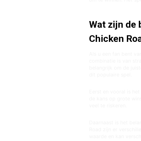
Wat zijn de 
Chicken Ro
Als u een fan bent va
combinatie is van str
belangrijk om de juist
dit populaire spel.
Eerst en vooral is het
de kans op grote wins
veel te riskeren.
Daarnaast is het bela
Road zijn er verschil
waarde en kan versch