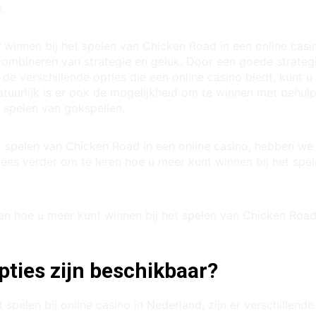
.
winnen bij het spelen van Chicken Road in een online casi
combineren van strategie en geluk. Door een goede strateg
de verschillende opties die een online casino biedt, kunt
tuurlijk is er ook de mogelijkheid om te winnen met behulp
 spelen van gokspellen.
t spelen van Chicken Road in een online casino, hebben we 
ees verder om te leren hoe u meer kunt winnen bij het spel
en hoe u meer kunt winnen bij het spelen van Chicken Road 
pties zijn beschikbaar?
lt spelen bij online casino in Nederland, zijn er verschillend