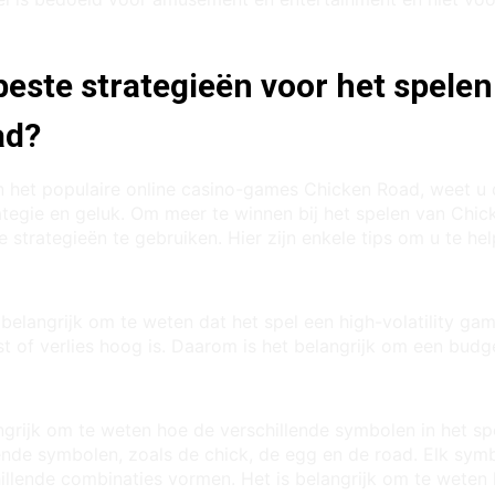
beste strategieën voor het spelen
ad?
n het populaire online casino-games Chicken Road, weet u 
ategie en geluk. Om meer te winnen bij het spelen van Chic
e strategieën te gebruiken. Hier zijn enkele tips om u te he
 belangrijk om te weten dat het spel een high-volatility gam
t of verlies hoog is. Daarom is het belangrijk om een budget
ngrijk om te weten hoe de verschillende symbolen in het sp
lende symbolen, zoals de chick, de egg en de road. Elk symb
illende combinaties vormen. Het is belangrijk om te wete