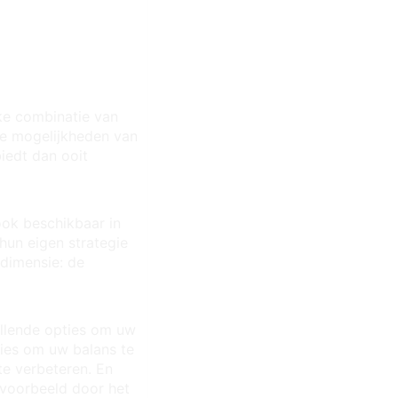
eke combinatie van
de mogelijkheden van
biedt dan ooit
 ook beschikbaar in
 hun eigen strategie
 dimensie: de
illende opties om uw
ies om uw balans te
te verbeteren. En
ijvoorbeeld door het