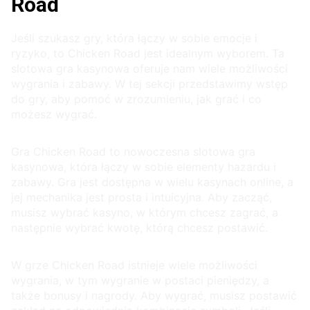
Road
Jeśli szukasz gry, która łączy w sobie emocje i
ryzyko, to Chicken Road jest idealnym wyborem. Ta
slotowa gra kasynowa oferuje nam wiele możliwości
wygrania i zabawy. W tej sekcji przedstawimy wstęp
do gry, aby pomoć w zrozumieniu, jak grać i co
możesz wygrać.
Gra Chicken Road to nowoczesna slotowa gra
kasynowa, która łączy w sobie elementy hazardu i
zabawy. Gra jest dostępna w wielu kasynach online, a
jej mechanika jest prosta i intuicyjna. Aby zacząć,
musisz wybrać kasyno, w którym chcesz zagrać, a
następnie wybrać kwotę, którą chcesz postawić.
W grze Chicken Road istnieje wiele możliwości
wygrania, w tym wygranie w postaci pieniędzy, a
także bonusy i nagrody. Aby wygrać, musisz postawić