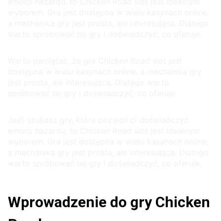
emocji hazardu, to Chicken Road slot jest idealnym
wyborem. Gra jest dostępna w wielu kasynach online,
a mechanika gry jest prosta, ale interesująca. Dlatego
warto spróbować tej gry i doświadczyć, co oferuje.
Warto pamiętać, że gra Chicken Road slot jest
dostępna w wielu kasynach online, a mechanika gry
jest prosta, ale interesująca. Dlatego warto
spróbować tej gry i doświadczyć, co oferuje.
Jeśli szukasz gry, która pozwoli ci doświadczyć
emocji hazardu, to Chicken Road slot jest idealnym
wyborem. Gra jest dostępna w wielu kasynach online,
a mechanika gry jest prosta, ale interesująca. Dlatego
warto spróbować tej gry i doświadczyć, co oferuje.
Wprowadzenie do gry Chicken