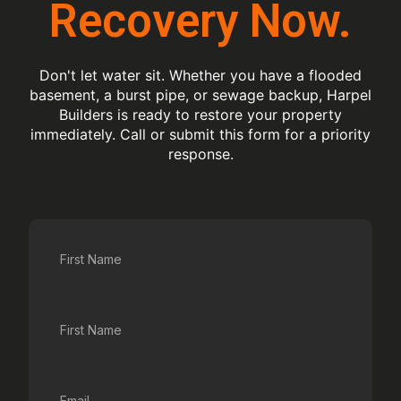
Recovery Now.
Don't let water sit. Whether you have a flooded
basement, a burst pipe, or sewage backup, Harpel
Builders is ready to restore your property
immediately. Call or submit this form for a priority
response.