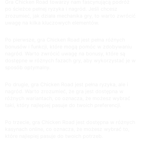
Gra Chicken Road towarzy nam fascynującą podróż
po ścieżce pełnej ryzyka i nagród. Jeśli chcesz
zrozumieć, jak działa mechanika gry, to warto zwrócić
uwagę na kilka kluczowych elementów.
Po pierwsze, gra Chicken Road jest pełna różnych
bonusów i funkcji, które mogą pomóc w zdobywaniu
nagród. Warto zwrócić uwagę na bonusy, które są
dostępne w różnych fazach gry, aby wykorzystać je w
sposób optymalny.
Po drugie, gra Chicken Road jest pełna ryzyka, ale i
nagród. Warto zrozumieć, że gra jest dostępna w
różnych wariantach, co oznacza, że możesz wybrać
taki, który najlepiej pasuje do twoich preferencji.
Po trzecie, gra Chicken Road jest dostępna w różnych
kasynach online, co oznacza, że możesz wybrać to,
które najlepiej pasuje do twoich potrzeb.