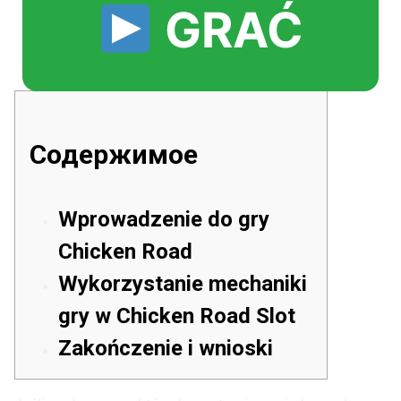
GRAĆ
Содержимое
Wprowadzenie do gry
Chicken Road
Wykorzystanie mechaniki
gry w Chicken Road Slot
Zakończenie i wnioski