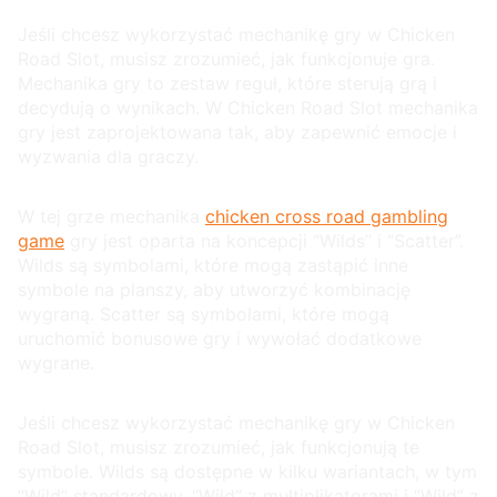
Jeśli chcesz wykorzystać mechanikę gry w Chicken
Road Slot, musisz zrozumieć, jak funkcjonuje gra.
Mechanika gry to zestaw reguł, które sterują grą i
decydują o wynikach. W Chicken Road Slot mechanika
gry jest zaprojektowana tak, aby zapewnić emocje i
wyzwania dla graczy.
W tej grze mechanika
chicken cross road gambling
game
gry jest oparta na koncepcji “Wilds” i “Scatter”.
Wilds są symbolami, które mogą zastąpić inne
symbole na planszy, aby utworzyć kombinację
wygraną. Scatter są symbolami, które mogą
uruchomić bonusowe gry i wywołać dodatkowe
wygrane.
Jeśli chcesz wykorzystać mechanikę gry w Chicken
Road Slot, musisz zrozumieć, jak funkcjonują te
symbole. Wilds są dostępne w kilku wariantach, w tym
“Wild” standardowy, “Wild” z multiplikatorami i “Wild” z