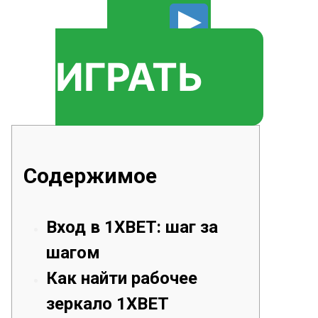
ИГРАТЬ
Содержимое
Вход в 1XBET: шаг за
шагом
Как найти рабочее
зеркало 1XBET