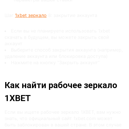
Шаг
1xbet зеркало
8: закрытие аккаунта
Если вы не планируете использовать 1xbet
скачать в будущем, вы можете закрыть свой
аккаунт
Выберите способ закрытия аккаунта (например,
удаление аккаунта или блокировка доступа)
Нажмите на кнопку “Закрыть аккаунт”
Как найти рабочее зеркало
1XBET
Если вы ищете рабочее зеркало 1XBET, вам нужно
знать, что официальный сайт 1xbet.com может
быть заблокирован в вашей стране. В этом случае