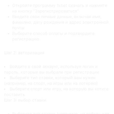
Откройте программу 1xbet скачать и нажмите
на кнопку “Зарегистрироваться”
Введите свои личные данные, включая имя,
фамилию, дату рождения и адрес электронной
почты
Выберите способ оплаты и подтвердите
регистрацию
Шаг 2: авторизация
Войдите в свой аккаунт, используя логин и
пароль, которые вы выбрали при регистрации
Выберите тип ставки, который вам нужен
(например, на спорт, на игры или на лотерею)
Выберите спорт или игру, на которую вы хотите
поставить
Шаг 3: выбор ставки
Выберите тип ставки (например, на победу или