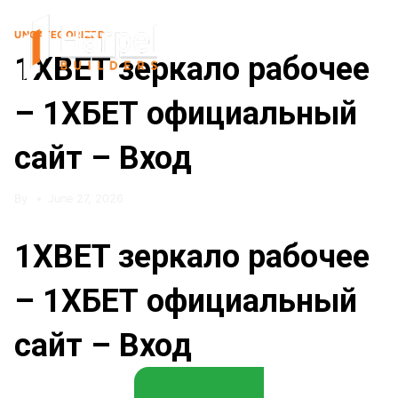
UNCATEGORIZED
1XBET зеркало рабочее
– 1ХБЕТ официальный
сайт – Вход
By
June 27, 2026
1XBET зеркало рабочее
– 1ХБЕТ официальный
сайт – Вход