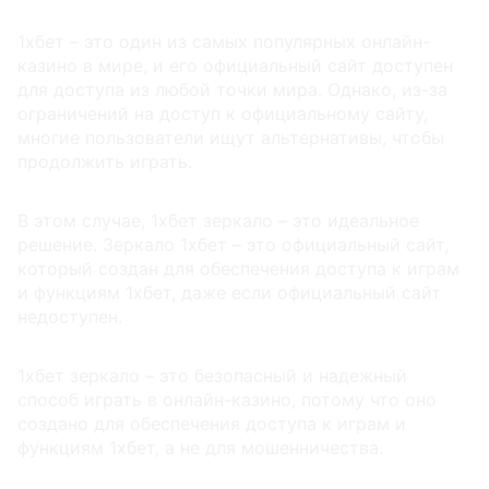
1хбет – это один из самых популярных онлайн-
казино в мире, и его официальный сайт доступен
для доступа из любой точки мира. Однако, из-за
ограничений на доступ к официальному сайту,
многие пользователи ищут альтернативы, чтобы
продолжить играть.
В этом случае, 1хбет зеркало – это идеальное
решение. Зеркало 1хбет – это официальный сайт,
который создан для обеспечения доступа к играм
и функциям 1хбет, даже если официальный сайт
недоступен.
1хбет зеркало – это безопасный и надежный
способ играть в онлайн-казино, потому что оно
создано для обеспечения доступа к играм и
функциям 1хбет, а не для мошенничества.